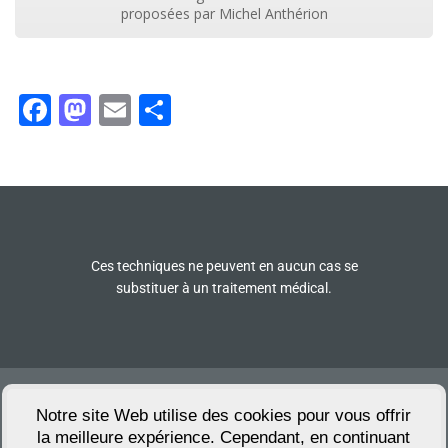
proposées par Michel Anthérion
Facebook
Mastodon
Email
Partager
Ces techniques ne peuvent en aucun cas se
substituer à un traitement médical.
Lieu de formation : 26 Avenue de Provence
26600 Pont de l’Isère
Notre site Web utilise des cookies pour vous offrir
Copyright © 2018 – Michel Antherion :
la meilleure expérience. Cependant, en continuant